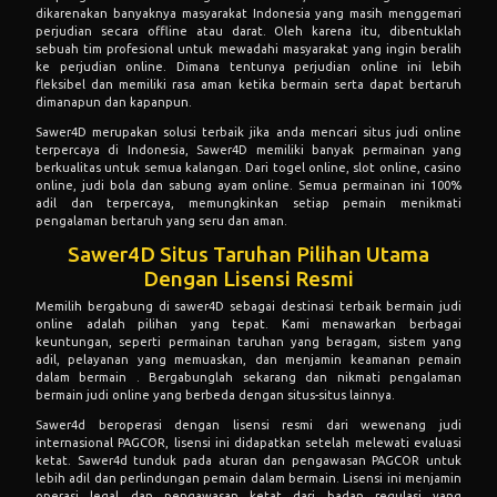
dikarenakan banyaknya masyarakat Indonesia yang masih menggemari
perjudian secara offline atau darat. Oleh karena itu, dibentuklah
sebuah tim profesional untuk mewadahi masyarakat yang ingin beralih
ke perjudian online. Dimana tentunya perjudian online ini lebih
fleksibel dan memiliki rasa aman ketika bermain serta dapat bertaruh
dimanapun dan kapanpun.
Sawer4D merupakan solusi terbaik jika anda mencari situs judi online
terpercaya di Indonesia, Sawer4D memiliki banyak permainan yang
berkualitas untuk semua kalangan. Dari togel online, slot online, casino
online, judi bola dan sabung ayam online. Semua permainan ini 100%
adil dan terpercaya, memungkinkan setiap pemain menikmati
pengalaman bertaruh yang seru dan aman.
Sawer4D Situs Taruhan Pilihan Utama
Dengan Lisensi Resmi
Memilih bergabung di sawer4D sebagai destinasi terbaik bermain judi
online adalah pilihan yang tepat. Kami menawarkan berbagai
keuntungan, seperti permainan taruhan yang beragam, sistem yang
adil, pelayanan yang memuaskan, dan menjamin keamanan pemain
dalam bermain . Bergabunglah sekarang dan nikmati pengalaman
bermain judi online yang berbeda dengan situs-situs lainnya.
Sawer4d beroperasi dengan lisensi resmi dari wewenang judi
internasional PAGCOR, lisensi ini didapatkan setelah melewati evaluasi
ketat. Sawer4d tunduk pada aturan dan pengawasan PAGCOR untuk
lebih adil dan perlindungan pemain dalam bermain. Lisensi ini menjamin
operasi legal dan pengawasan ketat dari badan regulasi yang