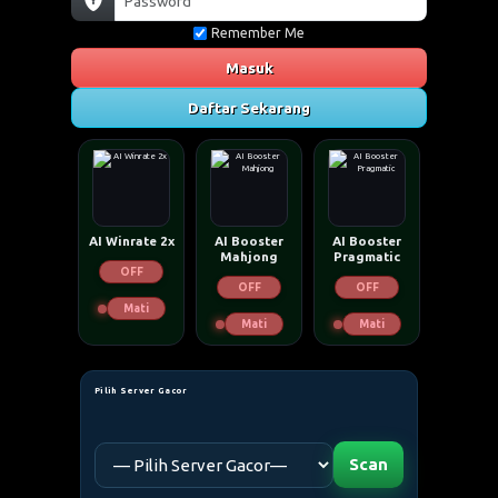
Remember Me
Masuk
Daftar Sekarang
AI Winrate 2x
AI Booster
AI Booster
Mahjong
Pragmatic
OFF
OFF
OFF
Mati
Mati
Mati
Pilih Server Gacor
Scan