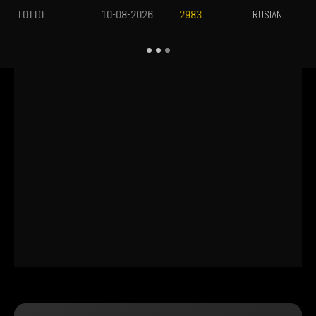
RUSIAN
10-08-2026
8803