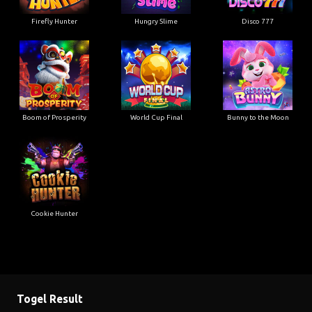
Firefly Hunter
Hungry Slime
Disco 777
Boom of Prosperity
World Cup Final
Bunny to the Moon
Cookie Hunter
Togel Result