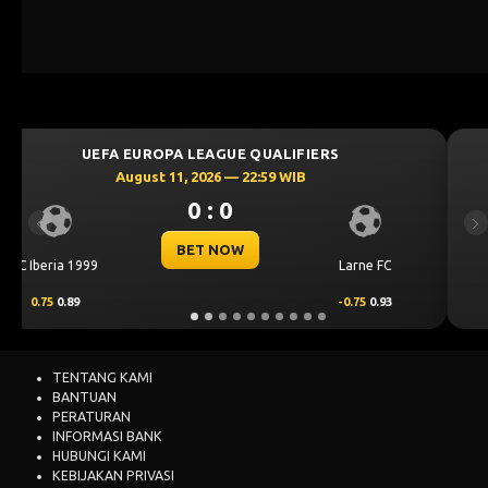
SPAIN LA LIGA
August 16, 2026 — 02:30 WIB
0 : 0
Previous
Ne
BET NOW
Sevilla
Rayo Vallecano
0.25
0.95
-0.25
0.95
TENTANG KAMI
BANTUAN
PERATURAN
INFORMASI BANK
HUBUNGI KAMI
KEBIJAKAN PRIVASI