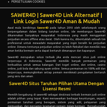
PERSETUJUAN COOKIES
SAWER4D | Sawer4D Link Alternatif |
Link Login Sawer4D Aman & Mudah
Awal mula berdirinya
Sawer4D
pada tahun 2010 oleh sekelompok orang
berpengalaman dalam bidang taruhan online, ide membangun Sawer4D
dikarenakan banyaknya masyarakat Indonesia yang masih menggemari
perjudian secara offline atau darat. Oleh karena itu, dibentuklah sebuah tim
profesional untuk mewadahi masyarakat yang ingin beralih ke perjudian
online. Dimana tentunya perjudian online ini lebih fleksibel dan memiliki rasa
aman ketika bermain serta dapat bertaruh dimanapun dan kapanpun.
Sawer4D merupakan solusi terbaik jika anda mencari situs judi online
terpercaya di Indonesia, Sawer4D memiliki banyak permainan yang
berkualitas untuk semua kalangan. Dari togel online, slot online, casino
online, judi bola dan sabung ayam online. Semua permainan ini 100% adil dan
terpercaya, memungkinkan setiap pemain menikmati pengalaman bertaruh
yang seru dan aman.
Sawer4D Situs Taruhan Pilihan Utama Dengan
Lisensi Resmi
Memilih bergabung di sawer4D sebagai destinasi terbaik bermain judi online
adalah pilihan yang tepat. Kami menawarkan berbagai keuntungan, seperti
permainan taruhan yang beragam, sistem yang adil, pelayanan yang
memuaskan, dan menjamin keamanan pemain dalam bermain . Bergabunglah