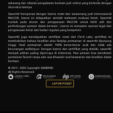
sekarang dan nikmati pengalaman bermain judi online yang berbeda dengan
situs-situs lainnya.
Sawer4d beroperasi dengan lisensi resmi dari wewenang judi internasional
PAGCOR, lisensi ini didapatkan setelah melewati evaluasi ketat. Sawer4d
tunduk pada aturan dan pengawasan PAGCOR untuk lebih adil dan
perlindungan pemain dalam bermain. Lisensi ini menjamin operasi legal dan
pengawasan ketat dari badan regulasi yang kompeten.
Sawer4D juga mendapatkan sertifikat resmi dari iTech Labs, sertifikat ini
membuktikan bahwa keadilan atau fairplay permainan di sawer4d dijunjung
tinggi. Hasil permainan adalah 100% benar-benar acak dan tidak ada
kecurangan sedikitpun. Dengan lisensi dan sertifikat yang dimiliki, sawer4D
menjadi pilihan paling dipercaya di Indonesia. Para pemain bisa menikmati
permainan favorit tanpa ada rasa khawatir soal keamanan dan keadilan dalam
bermain.
© 2015 - 2026 Copyright SAWER4D.
All Rights Reserved.
LAPOR PUSAT