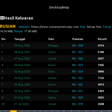
Desktop
Wap
Hasil Keluaran
RUSIAN
Website:
https://www.russianprizetoday.com
, Hari:
Setiap Hari
, Tutup:
16:30 WIB
, Result:
17:00 WIB
No
Tanggal
Hari
Pasaran
Result
1
09 Aug 2026
Minggu
RU - 328
9734
2
08 Aug 2026
Sabtu
RU - 327
5186
3
07 Aug 2026
Jumat
RU - 326
6307
4
06 Aug 2026
Kamis
RU - 325
1942
5
05 Aug 2026
Rabu
RU - 324
0896
6
04 Aug 2026
Selasa
RU - 323
7123
7
03 Aug 2026
Senin
RU - 322
4910
8
02 Aug 2026
Minggu
RU - 321
5439
9
01 Aug 2026
Sabtu
RU - 320
0923
10
31 Jul 2026
Jumat
RU - 319
2048