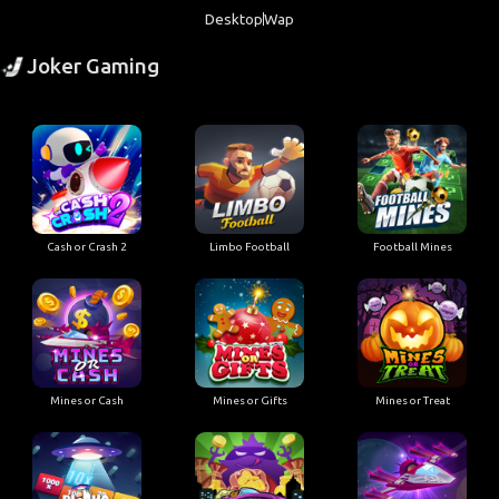
Desktop
Wap
Joker Gaming
Cash or Crash 2
Limbo Football
Football Mines
Mines or Cash
Mines or Gifts
Mines or Treat