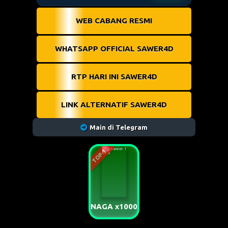
WEB CABANG RESMI
WHATSAPP OFFICIAL SAWER4D
RTP HARI INI SAWER4D
LINK ALTERNATIF SAWER4D
Main di Telegram
TOP 1
NAGA x1000