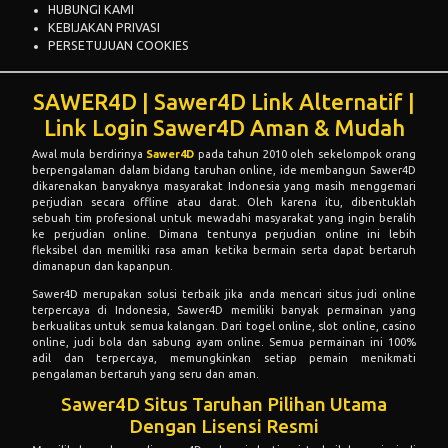
HUBUNGI KAMI
KEBIJAKAN PRIVASI
PERSETUJUAN COOKIES
SAWER4D | Sawer4D Link Alternatif |
Link Login Sawer4D Aman & Mudah
Awal mula berdirinya
Sawer4D
pada tahun 2010 oleh sekelompok orang
berpengalaman dalam bidang taruhan online, ide membangun Sawer4D
dikarenakan banyaknya masyarakat Indonesia yang masih menggemari
perjudian secara offline atau darat. Oleh karena itu, dibentuklah
sebuah tim profesional untuk mewadahi masyarakat yang ingin beralih
ke perjudian online. Dimana tentunya perjudian online ini lebih
fleksibel dan memiliki rasa aman ketika bermain serta dapat bertaruh
dimanapun dan kapanpun.
Sawer4D merupakan solusi terbaik jika anda mencari situs judi online
terpercaya di Indonesia, Sawer4D memiliki banyak permainan yang
berkualitas untuk semua kalangan. Dari togel online, slot online, casino
online, judi bola dan sabung ayam online. Semua permainan ini 100%
adil dan terpercaya, memungkinkan setiap pemain menikmati
pengalaman bertaruh yang seru dan aman.
Sawer4D Situs Taruhan Pilihan Utama
Dengan Lisensi Resmi