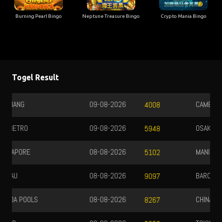
Burning Pearl Bingo
Neptune Treasure Bingo
Crypto Mania Bingo
Togel Result
CAMBODIA
09-08-2026
6153
OSAKATOTO
08-08-2026
4869
MANILAPOOLS
08-08-2026
9714
BARCELONA
09-08-2026
8928
CHINA POOLS
08-08-2026
7936