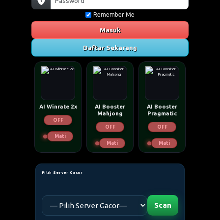
Remember Me
Masuk
Daftar Sekarang
AI Winrate 2x
AI Booster
AI Booster
Mahjong
Pragmatic
OFF
OFF
OFF
Mati
Mati
Mati
Pilih Server Gacor
Scan