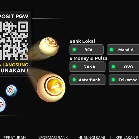
Bank Lokal
BCA
Mandiri
E Money & Pulsa
DANA
OVO
AntarBank
Telkomsel