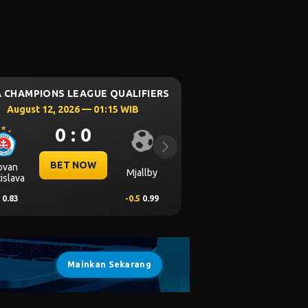
NAL
E-FOOTBALL F24 ELITE CLUB FRIENDLY
August 7, 2026 — 19:30 WIB
0 : 1
Next
BET NOW
e-Liverpool
e-Everton
nmark
0.75
0.65
-0.75
-0.89
0
0.97
Mainkan Sekarang