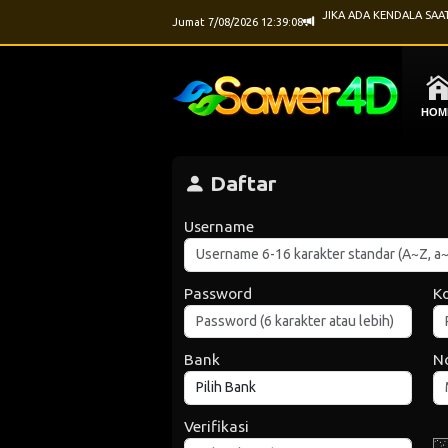
JIKA ADA KENDALA SA
Jumat 7/08/2026 12:39:08
HOM
Daftar
Username
Password
K
Bank
N
Verifikasi