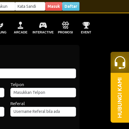
AKAN NEGARA MALAYSIA
Masuk
Daftar
UNG
ARCADE
INTERACTIVE
PROMOSI
EVENT
Telpon
Referal