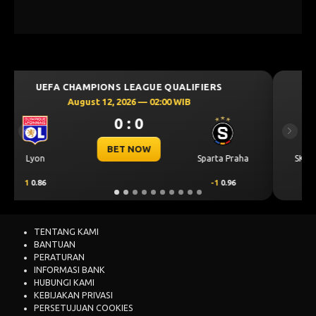
UEFA CHAMPIONS LEAGUE QUALIFIERS
August 12, 2026 — 01:30 WIB
0 : 0
Previous
Next
BET NOW
ha
SK Sturm Graz
Fenerbahce
-0.5
0.95
0.5
0.87
TENTANG KAMI
BANTUAN
PERATURAN
INFORMASI BANK
HUBUNGI KAMI
KEBIJAKAN PRIVASI
PERSETUJUAN COOKIES