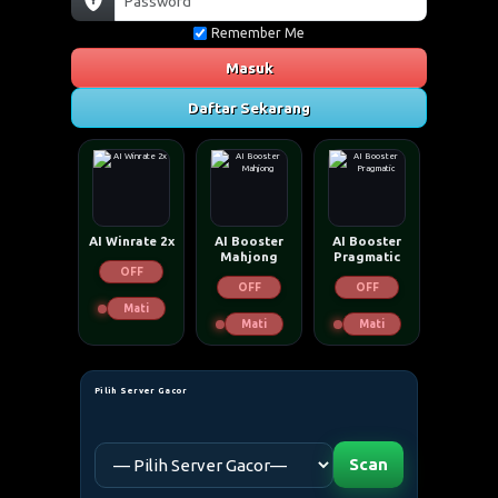
Remember Me
Masuk
Daftar Sekarang
AI Winrate 2x
AI Booster
AI Booster
Mahjong
Pragmatic
OFF
OFF
OFF
Mati
Mati
Mati
Pilih Server Gacor
Scan