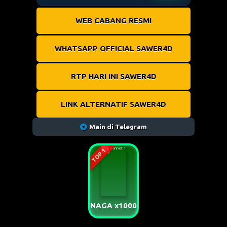
WEB CABANG RESMI
WHATSAPP OFFICIAL SAWER4D
RTP HARI INI SAWER4D
LINK ALTERNATIF SAWER4D
Main di Telegram
TOP 1
NAGA x1000