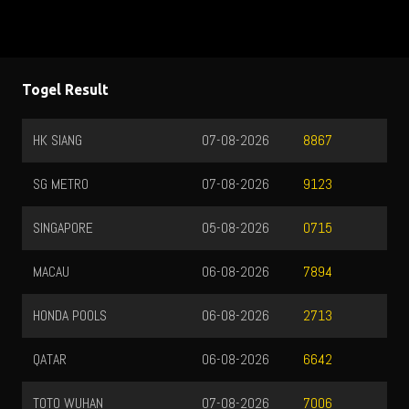
Togel Result
HK SIANG
07-08-2026
C
8867
SG METRO
07-08-2026
O
9123
SINGAPORE
05-08-2026
M
0715
MACAU
06-08-2026
B
7894
HONDA POOLS
06-08-2026
C
2713
QATAR
06-08-2026
T
6642
TOTO WUHAN
07-08-2026
R
7006