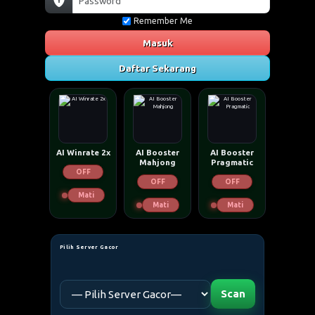
Remember Me
Masuk
Daftar Sekarang
AI Winrate 2x
AI Booster
AI Booster
Mahjong
Pragmatic
OFF
OFF
OFF
Mati
Mati
Mati
Pilih Server Gacor
Scan