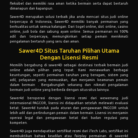
fleksibel dan memiliki rasa aman ketika bermain serta dapat bertaruh
dimanapun dan kapanpun.
Sawer4D merupakan solusi terbaik jika anda mencari situs judi online
terpercaya di Indonesia, Sawer4D memiliki banyak permainan yang
berkualitas untuk semua kalangan. Dari togel online, slot online, casino
online, judi bola dan sabung ayam online. Semua permainan ini 100%
adil dan terpercaya, memungkinkan setiap pemain menikmati
pengalaman bertaruh yang seru dan aman.
Sawer4D Situs Taruhan Pilihan Utama
Dengan Lisensi Resmi
Memilih bergabung di sawer4D sebagai destinasi terbaik bermain judi
online adalah pilihan yang tepat. Kami menawarkan berbagai
keuntungan, seperti permainan taruhan yang beragam, sistem yang
adil, pelayanan yang memuaskan, dan menjamin keamanan pemain
dalam bermain . Bergabunglah sekarang dan nikmati pengalaman
bermain judi online yang berbeda dengan situs-situs lainnya.
Sawer4d beroperasi dengan lisensi resmi dari wewenang judi
internasional PAGCOR, lisensi ini didapatkan setelah melewati evaluasi
ketat. Sawer4d tunduk pada aturan dan pengawasan PAGCOR untuk
lebih adil dan perlindungan pemain dalam bermain. Lisensi ini menjamin
operasi legal dan pengawasan ketat dari badan regulasi yang
kompeten.
Sawer4D juga mendapatkan sertifikat resmi dari iTech Labs, sertifikat ini
membuktikan bahwa keadilan atau fairplay permainan di sawer4d