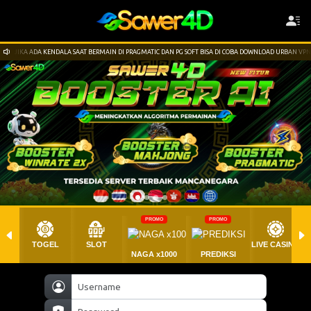
JIKA ADA KENDALA SAAT BERMAIN DI PRAGMATIC DAN PG SOFT BISA DI COBA DOWNLOAD URBAN V
PROMO
PROMO
TOGEL
SLOT
LIVE CASINO
NAGA x1000
PREDIKSI